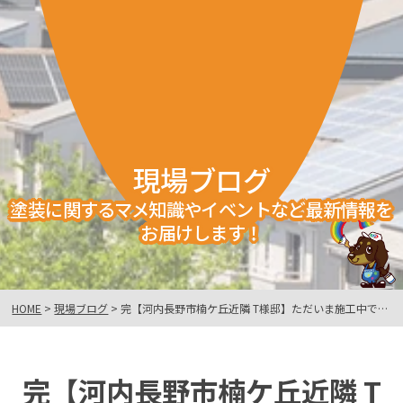
現場ブログ
塗装に関するマメ知識やイベントなど最新情報を
お届けします！
HOME
>
現場ブログ
>
完【河内長野市楠ケ丘近隣 T様邸】ただいま施工中です！
完【河内長野市楠ケ丘近隣 T