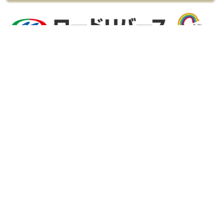
外壁塗装＆屋根リフォーム専門店
ロードリバース（株式会社ロードリバース）
[河内長野ショールーム]
〒586-0023 大阪府河内長野市野作町720-1
フリーダイヤル：0120-555-343
TEL：
0721-54-2060
FAX：0721-54-2061
[和泉ショールーム]
〒594-0066 大阪府和泉市桑原町280-2第6泉洋ビル1F
フリーダイヤル：0120-46-1470
TEL：
0725-46-1123
FAX：0725-46-1124
[本社]
〒594-0071 大阪府和泉市府中町4-21-25