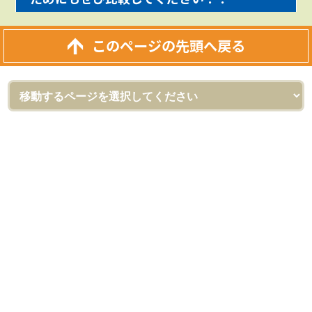
このページの先頭へ戻る
外壁塗装＆屋根リフォーム専門店
ロードリバース（株式会社ロードリバース）
[河内長野ショールーム]
〒586-0023 大阪府河内長野市野作町720-1
フリーダイヤル：0120-555-343
TEL：
0721-54-2060
FAX：0721-54-2061
[和泉ショールーム]