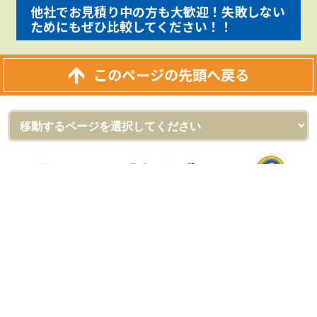
他社でお見積り中の方も大歓迎！失敗しない
ためにもぜひ比較してください！！
このページの先頭へ戻る
外壁塗装＆屋根リフォーム専門店
ロードリバース（株式会社ロードリバース）
[河内長野ショールーム]
〒586-0023 大阪府河内長野市野作町720-1
フリーダイヤル：0120-555-343
TEL：
0721-54-2060
FAX：0721-54-2061