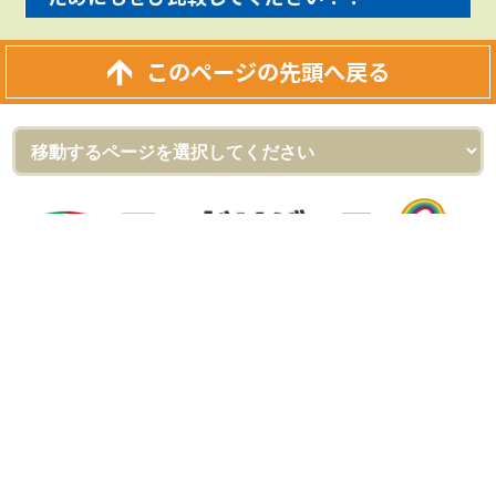
このページの先頭へ戻る
外壁塗装＆屋根リフォーム専門店
ロードリバース（株式会社ロードリバース）
[河内長野ショールーム]
〒586-0023 大阪府河内長野市野作町720-1
フリーダイヤル：0120-555-343
TEL：
0721-54-2060
FAX：0721-54-2061
[和泉ショールーム]