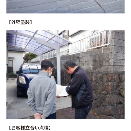
【
外壁塗装
】
【
お客様立合い点検
】