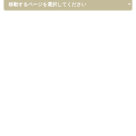
外壁塗装＆屋根リフォーム専門店
ロードリバース（株式会社ロードリバース）
[河内長野ショールーム]
〒586-0023 大阪府河内長野市野作町720-1
フリーダイヤル：0120-555-343
TEL：
0721-54-2060
FAX：0721-54-2061
[和泉ショールーム]
〒594-0066 大阪府和泉市桑原町280-2第6泉洋ビル1F
フリーダイヤル：0120-46-1470
TEL：
0725-46-1123
FAX：0725-46-1124
[本社]