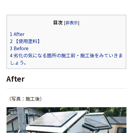
目次
[
非表示
]
1
After
2
【使用塗料】
3
Before
4
劣化の気になる箇所の施工前・施工後をみていきま
しょう。
After
（写真：施工後）