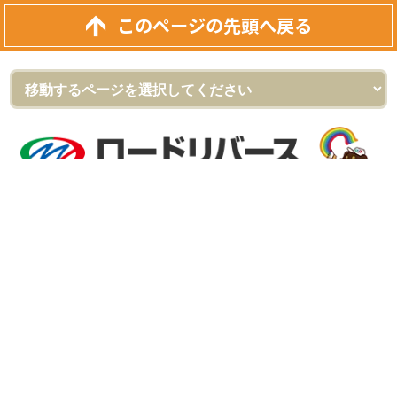
このページの先頭へ戻る
外壁塗装＆屋根リフォーム専門店
ロードリバース（株式会社ロードリバース）
[河内長野ショールーム]
〒586-0023 大阪府河内長野市野作町720-1
フリーダイヤル：0120-555-343
TEL：
0721-54-2060
FAX：0721-54-2061
[和泉ショールーム]
〒594-0066 大阪府和泉市桑原町280-2第6泉洋ビル1F