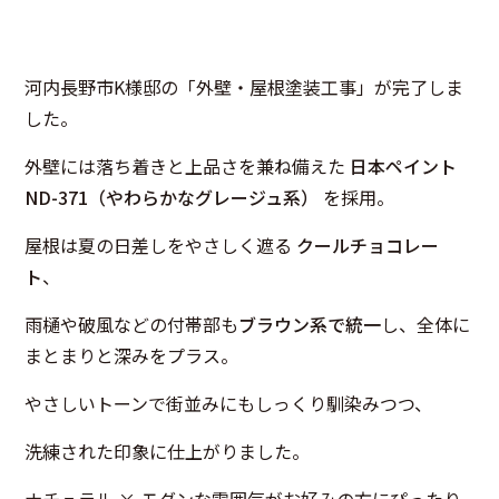
河内長野市K様邸の「外壁・屋根塗装工事」が完了しま
した。
外壁には落ち着きと上品さを兼ね備えた
日本ペイント
ND-371（やわらかなグレージュ系）
を採用。
屋根は夏の日差しをやさしく遮る
クールチョコレー
ト
、
雨樋や破風などの付帯部も
ブラウン系で統一
し、全体に
まとまりと深みをプラス。
やさしいトーンで街並みにもしっくり馴染みつつ、
洗練された印象に仕上がりました。
ナチュラル × モダンな雰囲気がお好みの方にぴったり