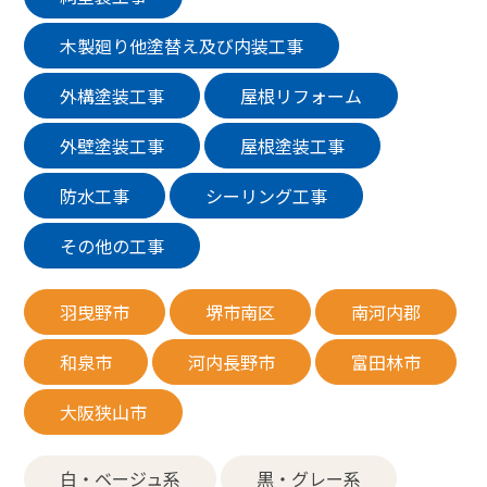
木製廻り他塗替え及び内装工事
外構塗装工事
屋根リフォーム
外壁塗装工事
屋根塗装工事
防水工事
シーリング工事
その他の工事
羽曳野市
堺市南区
南河内郡
和泉市
河内長野市
富田林市
大阪狭山市
白・ベージュ系
黒・グレー系