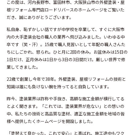
この度は、河内長野市、富田林市、大阪狭山市の外壁塗装・屋
根リフォーム専門店ロードリバースのホームページをご覧いた
だき、誠にありがとうございます。
私自身、恥ずかしい話ですが中学校を卒業して、すぐに大阪市
内の大手塗装会社の職人の業界へ飛び込みました。いわゆる中
卒です（笑・汗）。
15歳で職人見習いとして年配の職人さんた
ちにしごかれ、怒られ。ひと月に2回の休み。お盆休みは15日の
1日だけ、正月休みは1日から3日の3日間だけ。厳しい世界で修
業してきました。
22歳で創業し今年で38年。外壁塗装、屋根リフォームの技術と
知識は誰にも負けない腕を持ってると自負しています。
昨今、塗装業界は詐称や手抜き、高額な施工金額が横行してる
とよく聞きます。「これでは、塗装業界が危ない」との想いの
中、私たちの技術と高品質な塗材、適正な施工金額を地域の皆
様へ提供したくホームページを開設しました。
「塗替えて良かった、これで安心」と喜ばれ、施工途中もワク