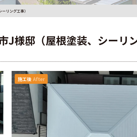
シーリング工事）
市J様邸（屋根塗装、シーリ
施工後
After