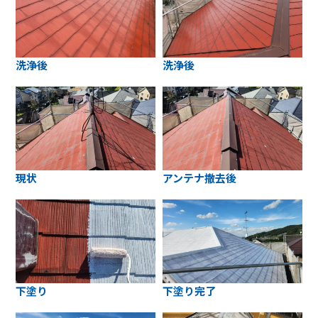
洗浄後
洗浄後
現状
アンテナ撤去後
下塗り
下塗り完了