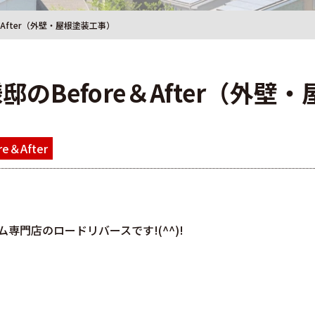
＆After（外壁・屋根塗装工事）
邸のBefore＆After（外壁
re＆After
専門店のロードリバースです!(^^)!