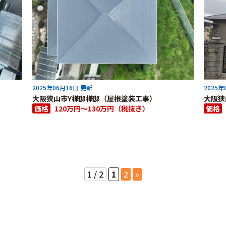
2025年06月16日 更新
2025年
大阪狭山市Y様邸様邸（屋根塗装工事）
大阪狭
価格
120万円～130万円（税抜き）
価格
1 / 2
1
2
»