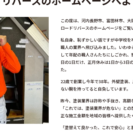
ドリバースの
ホームページへよ
この度は、河内長野市、富田林市、大
ロードリバースのホームページをご覧
私自身、恥ずかしい話ですが中学校を
職人の業界へ飛び込みました。いわゆ
して年配の職人さんたちにしごかれ、怒
日の1日だけ、正月休みは1日から3日
た。
22歳で創業し今年で38年。外壁塗装
ない腕を持ってると自負しています。
昨今、塗装業界は詐称や手抜き、高額
「これでは、塗装業界が危ない」との
正な施工金額を地域の皆様へ提供した
「塗替えて良かった、これで安心」と